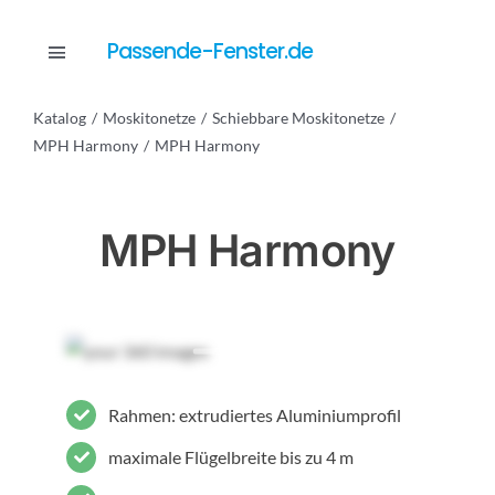
Skip
to
Passende-Fenster.de
Toggle
content
Navigation
Katalog
Moskitonetze
Schiebbare Moskitonetze
Katalog
MPH Harmony
MPH Harmony
Dienstleistungen
MPH Harmony
Anfrage
Rahmen: extrudiertes Aluminiumprofil
maximale Flügelbreite bis zu 4 m