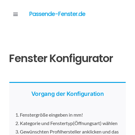
Skip
to
Passende-Fenster.de
Toggle
content
Navigation
Katalog
Fenster Konfigurator
Dienstleistungen
Anfrage
Vorgang der Konfiguration
1. Fenstergröße eingeben in mm!
2. Kategorie und Fenstertyp(Öffnungsart) wählen
3. Gewünschten Profilhersteller anklicken und das