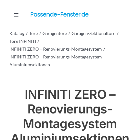
Skip
to
Passende-Fenster.de
Toggle
content
Navigation
Katalog
Tore
Garagentore
Garagen-Sektionaltore
Katalog
Tore INFINITI
INFINITI ZERO – Renovierungs-Montagesystem
INFINITI ZERO – Renovierungs-Montagesystem
Dienstleistungen
Aluminiumsektionen
Anfrage
INFINITI ZERO –
Renovierungs-
Montagesystem
Aluminiumsektionen