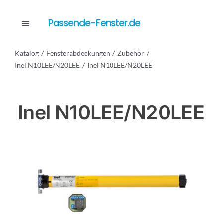
Skip
to
Passende-Fenster.de
Toggle
content
Navigation
Katalog
Fensterabdeckungen
Zubehör
Katalog
Inel N10LEE/N20LEE
Inel N10LEE/N20LEE
Dienstleistungen
Inel N10LEE/N20LEE
Anfrage