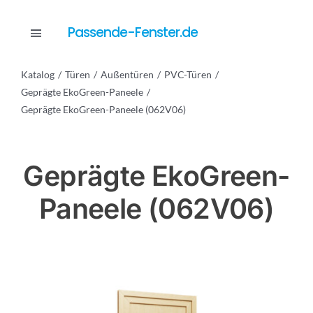
Skip
to
Passende-Fenster.de
Toggle
content
Navigation
Katalog
Türen
Außentüren
PVC-Türen
Katalog
Geprägte EkoGreen-Paneele
Geprägte EkoGreen-Paneele (062V06)
Dienstleistungen
Geprägte EkoGreen-
Anfrage
Paneele (062V06)