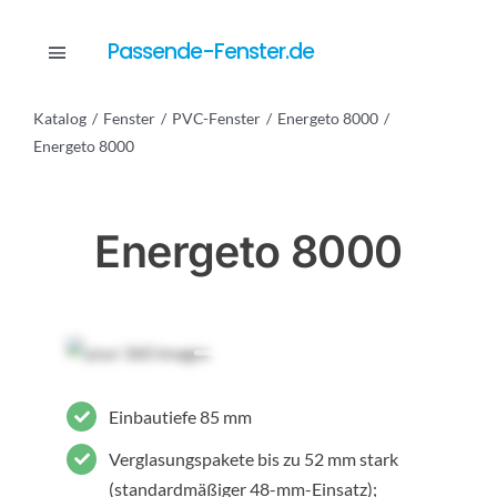
Skip
to
Passende-Fenster.de
Toggle
content
Navigation
Katalog
Fenster
PVC-Fenster
Energeto 8000
Katalog
Energeto 8000
Dienstleistungen
Energeto 8000
Anfrage
Einbautiefe 85 mm
Verglasungspakete bis zu 52 mm stark
(standardmäßiger 48-mm-Einsatz);