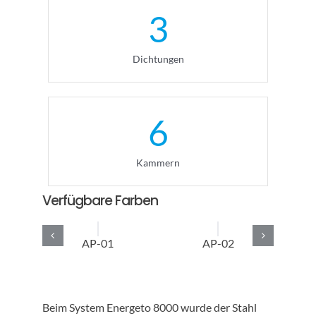
3
Dichtungen
6
Kammern
Verfügbare Farben
AP-01
AP-02
AP
nur f
un
Beim System Energeto 8000 wurde der Stahl