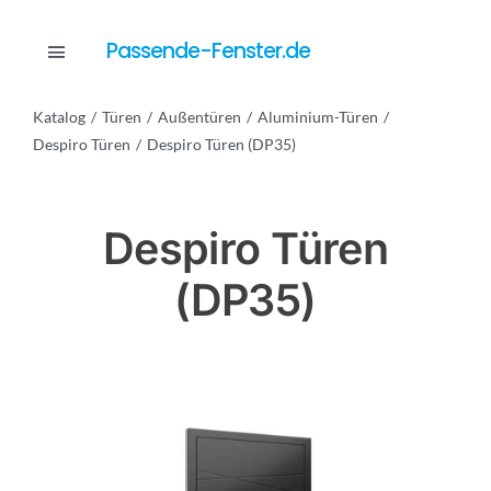
Skip
to
Passende-Fenster.de
Toggle
content
Navigation
Katalog
Türen
Außentüren
Aluminium-Türen
Katalog
Despiro Türen
Despiro Türen (DP35)
Dienstleistungen
Despiro Türen
(DP35)
Anfrage