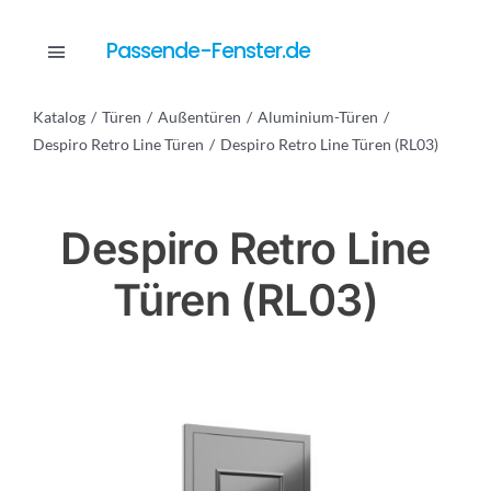
Skip
to
Passende-Fenster.de
Toggle
content
Navigation
Katalog
Türen
Außentüren
Aluminium-Türen
Katalog
Despiro Retro Line Türen
Despiro Retro Line Türen (RL03)
Dienstleistungen
Despiro Retro Line
Türen (RL03)
Anfrage