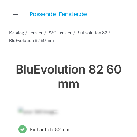
Skip
to
Passende-Fenster.de
Toggle
content
Navigation
Katalog
Fenster
PVC-Fenster
BluEvolution 82
Katalog
BluEvolution 82 60 mm
Dienstleistungen
BluEvolution 82 60
mm
Anfrage
Einbautiefe 82 mm