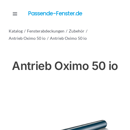
Skip
to
Passende-Fenster.de
Toggle
content
Navigation
Katalog
Fensterabdeckungen
Zubehör
Katalog
Antrieb Oximo 50 io
Antrieb Oximo 50 io
Dienstleistungen
Antrieb Oximo 50 io
Anfrage